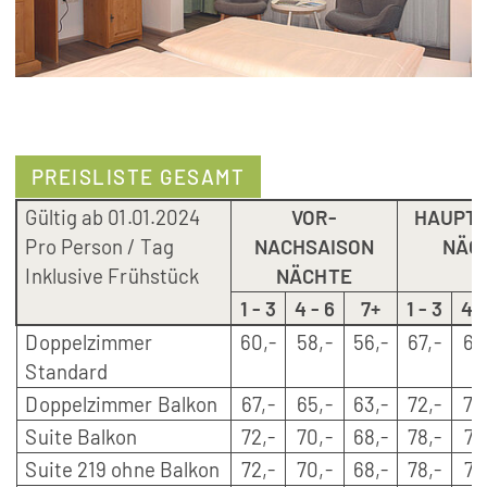
PREISLISTE GESAMT
Gültig ab 01.01.2024
VOR-
HAUPTS
Pro Person / Tag
NACHSAISON
NÄC
Inklusive Frühstück
NÄCHTE
1 - 3
4 - 6
7+
1 - 3
4 -
Doppelzimmer
60,-
58,-
56,-
67,-
65
Standard
Doppelzimmer Balkon
67,-
65,-
63,-
72,-
70
Suite Balkon
72,-
70,-
68,-
78,-
75
Suite 219 ohne Balkon
72,-
70,-
68,-
78,-
75