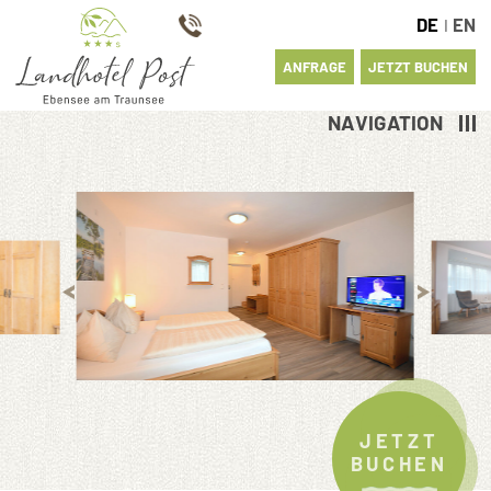
DE
EN
I
ANFRAGE
JETZT BUCHEN
NAVIGATION
JETZT
BUCHEN