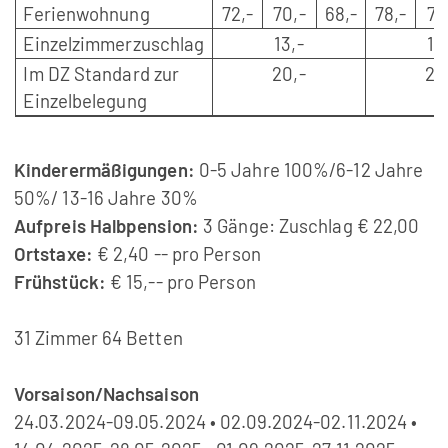
Ferienwohnung
72,-
70,-
68,-
78,-
75
Einzelzimmerzuschlag
13,-
13
Im DZ Standard zur
20,-
20
Einzelbelegung
Kinderermäßigungen:
0-5 Jahre 100%/6-12 Jahre
50%/ 13-16 Jahre 30%
Aufpreis Halbpension:
3 Gänge: Zuschlag € 22,00
Ortstaxe:
€ 2,40 -- pro Person
Frühstück:
€ 15,-- pro Person
31 Zimmer 64 Betten
Vorsaison/Nachsaison
24.03.2024-09.05.2024 • 02.09.2024-02.11.2024 •