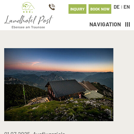
DE
EN
I
INQUIRY
BOOK NOW
NAVIGATION