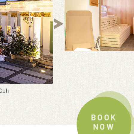
 Geh
BOOK
NOW