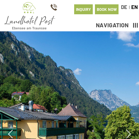
DE
EN
I
INQUIRY
BOOK NOW
NAVIGATION